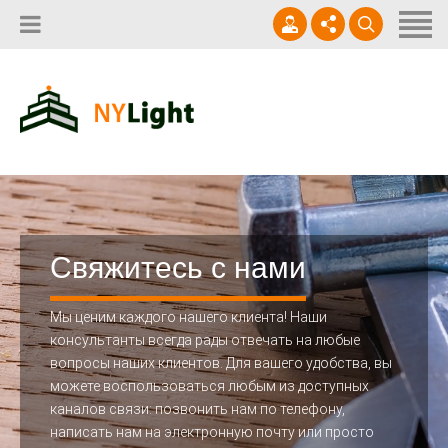
Главная
О нас
Наши услуги
+7 (495) 055-15-32
Контакты
Наши работы
info@NYlight.ru
Субподрядчикам
Каталог продукции
ежедневно с 9:00 до 20:00
Контакты
Свяжитесь с нами
Мы ценим каждого нашего клиента! Наши
консультанты всегда рады отвечать на любые
вопросы наших клиентов. Для вашего удобства, вы
можете воспользоваться любым из доступных
каналов связи: позвонить нам по телефону,
написать нам на электронную почту или просто